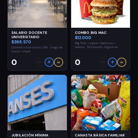
SALARIO DOCENTE
COMBO BIG MAC
UNIVERSITARIO
$12.000
$395.570
Big Mac + papas medianas +
bebida · McDonald's Argentina
Docente universitario UBA · cargo de
titular simple
0
0
−
+
−
+
∞
∞
JUBILACIÓN MÍNIMA
CANASTA BÁSICA FAMILIAR