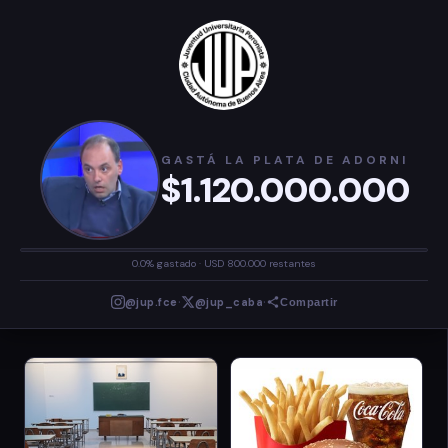
GASTÁ LA PLATA DE ADORNI
$1.120.000.000
0.0% gastado · USD 800.000 restantes
·
·
@jup.fce
@jup_caba
Compartir